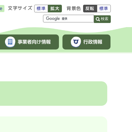
文字サイズ
背景色
e
標準
拡大
反転
標準
検索
事業者向け情報
行政情報