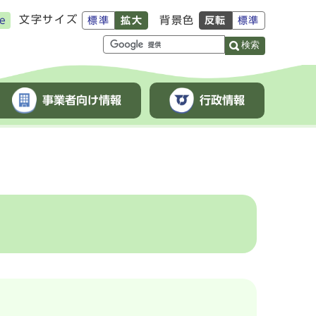
文字サイズ
背景色
e
標準
拡大
反転
標準
検索
事業者向け情報
行政情報