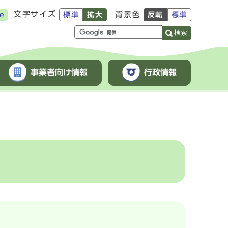
文字サイズ
背景色
e
標準
拡大
反転
標準
検索
事業者向け情報
行政情報