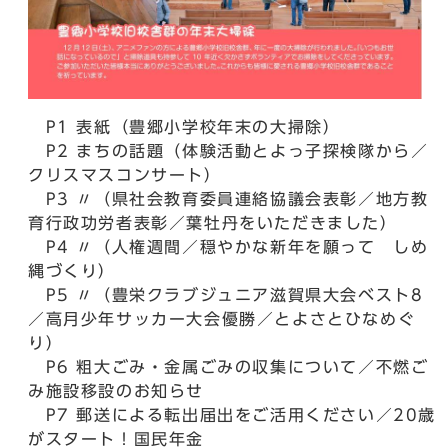
P1 表紙（豊郷小学校年末の大掃除）
P2 まちの話題（体験活動とよっ子探検隊から／
クリスマスコンサート）
P3 〃（県社会教育委員連絡協議会表彰／地方教
育行政功労者表彰／葉牡丹をいただきました）
P4 〃（人権週間／穏やかな新年を願って しめ
縄づくり）
P5 〃（豊栄クラブジュニア滋賀県大会ベスト8
／高月少年サッカー大会優勝／とよさとひなめぐ
り）
P6 粗大ごみ・金属ごみの収集について／不燃ご
み施設移設のお知らせ
P7 郵送による転出届出をご活用ください／20歳
がスタート！国民年金