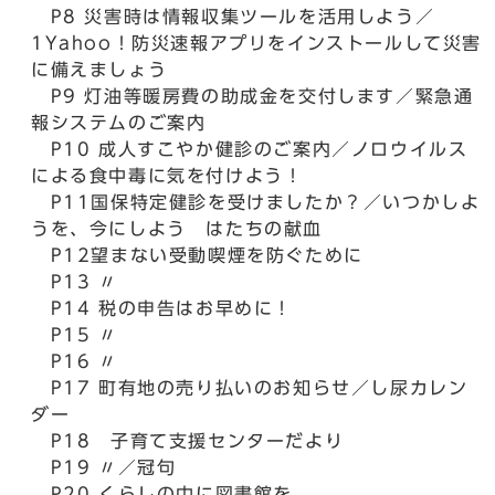
P8 災害時は情報収集ツールを活用しよう／
1Yahoo！防災速報アプリをインストールして災害
に備えましょう
P9 灯油等暖房費の助成金を交付します／緊急通
報システムのご案内
P10 成人すこやか健診のご案内／ノロウイルス
による食中毒に気を付けよう！
P11国保特定健診を受けましたか？／いつかしよ
うを、今にしよう はたちの献血
P12望まない受動喫煙を防ぐために
P13 〃
P14 税の申告はお早めに！
P15 〃
P16 〃
P17 町有地の売り払いのお知らせ／し尿カレン
ダー
P18 子育て支援センターだより
P19 〃／冠句
P20 くらしの中に図書館を