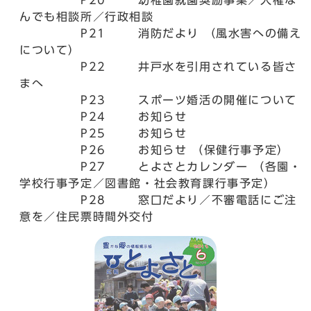
P20 幼稚園就園奨励事業／人権な
んでも相談所／行政相談
P21 消防だより （風水害への備え
について）
P22 井戸水を引用されている皆さ
まへ
P23 スポーツ婚活の開催について
P24 お知らせ
P25 お知らせ
P26 お知らせ （保健行事予定）
P27 とよさとカレンダー （各園・
学校行事予定／図書館・社会教育課行事予定）
P28 窓口だより／不審電話にご注
意を／住民票時間外交付