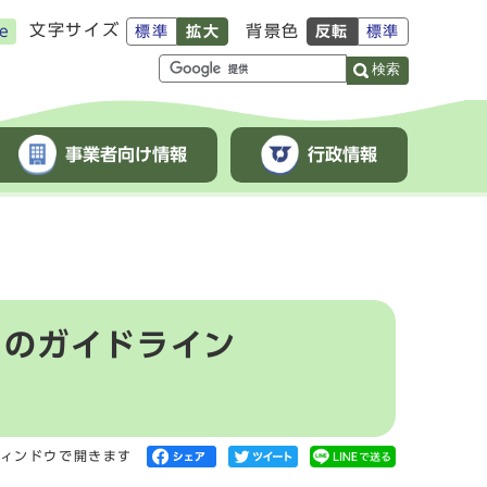
文字サイズ
背景色
e
標準
拡大
反転
標準
検索
事業者向け情報
行政情報
トのガイドライン
ィンドウで開きます