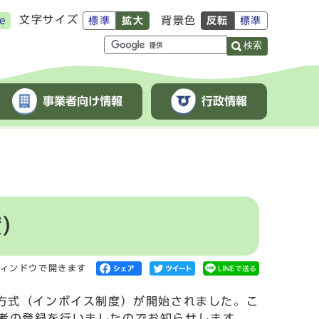
文字サイズ
背景色
e
標準
拡大
反転
標準
検索
事業者向け情報
行政情報
度）
ィンドウで開きます
方式（インボイス制度）が開始されました。こ
者の登録を行いましたのでお知らせします。