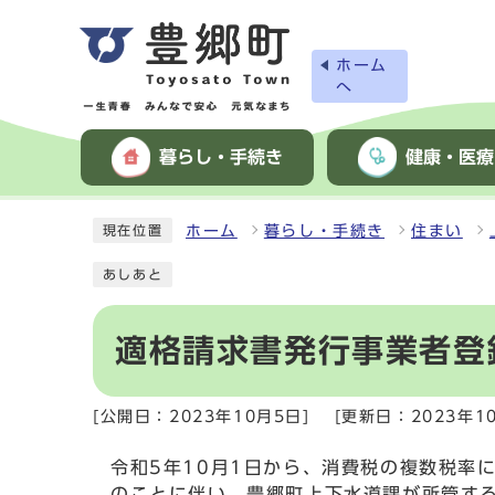
ホーム
へ
暮らし・手続き
健康・医療
ホーム
暮らし・手続き
住まい
現在位置
あしあと
適格請求書発行事業者登
[公開日：2023年10月5日]
[更新日：2023年1
令和5年10月1日から、消費税の複数税率
のことに伴い、豊郷町上下水道課が所管す