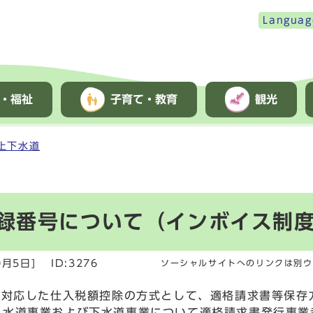
Languag
・福祉
子育て・教育
観光
上下水道
録番号について（インボイス制
0月5日]
ID:3276
ソーシャルサイトへのリンクは別ウ
に対応した仕入税額控除の方式として、適格請求書等保存
る水道事業および下水道事業について適格請求書発行事業