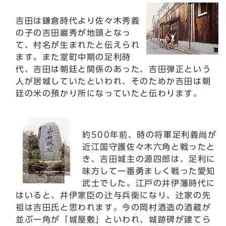
吉田は鎌倉時代より佐々木秀義
の子の吉田巌秀が地頭となっ
て、村名が生まれたと伝えられ
ます。また室町中期の足利時
代、吉田は朝廷と関係のあった、吉田弾正という
人が居城していたといわれ、そのためか吉田は朝
廷の米の預かり所になっていたと伝わります。
約500年前、時の将軍足利義尚が
近江国守護佐々木六角と戦ったと
き、吉田城主の源四郎は、足利に
味方して一番勇ましく戦った愛知
武士でした。江戸の井伊藩時代に
はいると、井伊家臣の辻与兵衛になり、辻家の先
祖は吉田氏と思われます。今の岡村酒造の酒蔵が
並ぶ一角が「城屋敷」といわれ、城跡碑が建てら