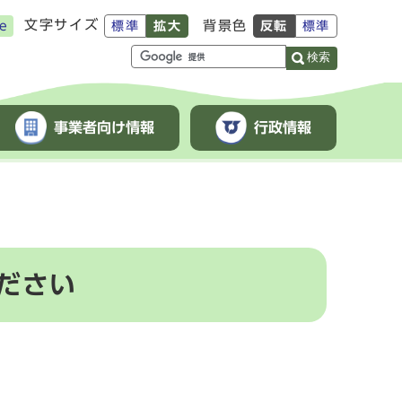
文字サイズ
背景色
e
標準
拡大
反転
標準
検索
事業者向け情報
行政情報
ださい