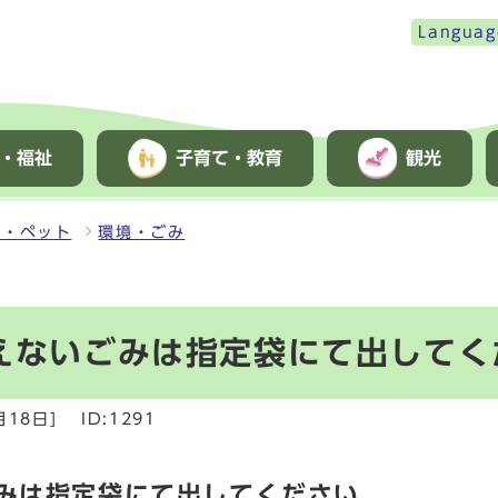
Languag
・福祉
子育て・教育
観光
み・ペット
環境・ごみ
燃えないごみは指定袋にて出してく
月18日]
ID:1291
ごみは指定袋にて出してください